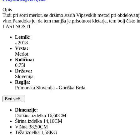
Opis
Tudi pri sorti merlot, se držimo starih Vipavskih metod pri obdelovanj
vino.Paradoks je, da tem manjša je prisotnost kletarja, tem bolj čisto
LASTNOSTI
Letnik:
- 2018
Vrsta:
Merlot
Količina:
0,75l
Država:
Slovenija
Regija:
Primorska Slovenija - Goriška Brda
Beri več..
Dimenzije:
Dolžina izdelka 16,60CM
Širina izdelka 14,10CM
Višina 38,50CM
Teža izdelka 1,58KG