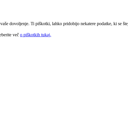
še dovoljenje. Ti piškotki, lahko pridobijo nekatere podatke, ki se štej
eberite več
o piškotkih tukaj.