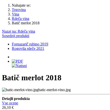
Nahajate se:
Trgovina
Vina
Rdeča vina
Batič merlot 2018
Nazaj na: Rdeča vina
Sosednji produkti
Fornazarič rubino 2019
Rogovila rdeče 2021
Batič merlot 2018
batic-merlot-vino.jpg
Detajli produkta
Vse ocene
26,10 €