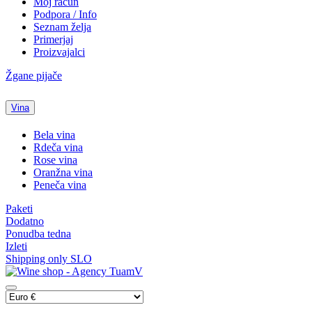
Moj račun
Podpora / Info
Seznam želja
Primerjaj
Proizvajalci
Žgane pijače
Vina
Bela vina
Rdeča vina
Rose vina
Oranžna vina
Peneča vina
Paketi
Dodatno
Ponudba tedna
Izleti
Shipping only SLO