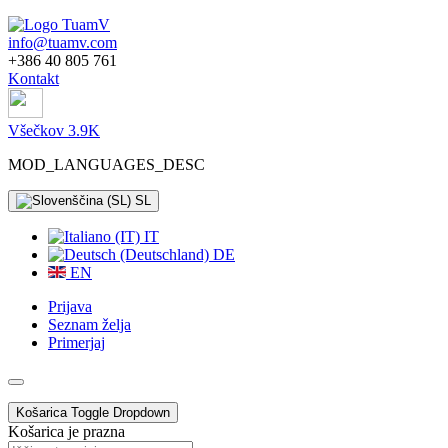
info@tuamv.com
+386 40 805 761
Kontakt
Všečkov 3.9K
MOD_LANGUAGES_DESC
SL
IT
DE
EN
Prijava
Seznam želja
Primerjaj
Košarica
Toggle Dropdown
Košarica je prazna