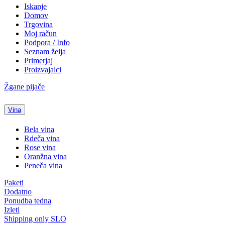
Iskanje
Domov
Trgovina
Moj račun
Podpora / Info
Seznam želja
Primerjaj
Proizvajalci
Žgane pijače
Vina
Bela vina
Rdeča vina
Rose vina
Oranžna vina
Peneča vina
Paketi
Dodatno
Ponudba tedna
Izleti
Shipping only SLO