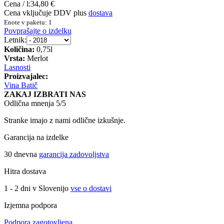
Cena / l:
34,80 €
Cena vključuje DDV plus
dostava
Enote v paketu: 1
Povprašajte o izdelku
Letnik:
Količina:
0,75l
Vrsta:
Merlot
Lasnosti
Proizvajalec:
Vina Batič
ZAKAJ IZBRATI NAS
Odlična mnenja 5/5
Stranke imajo z nami odlične izkušnje.
Garancija na izdelke
30 dnevna
garancija zadovoljstva
Hitra dostava
1 - 2 dni v Slovenijo
vse o dostavi
Izjemna podpora
Podpora zagotovljena