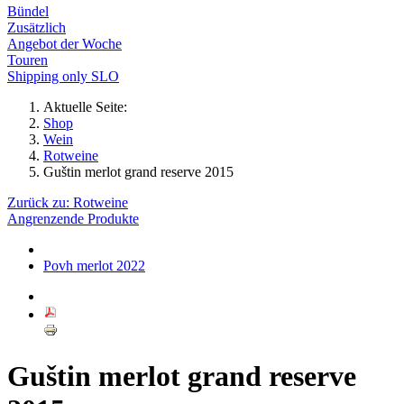
Bündel
Zusätzlich
Angebot der Woche
Touren
Shipping only SLO
Aktuelle Seite:
Shop
Wein
Rotweine
Guštin merlot grand reserve 2015
Zurück zu: Rotweine
Angrenzende Produkte
Povh merlot 2022
Guštin merlot grand reserve