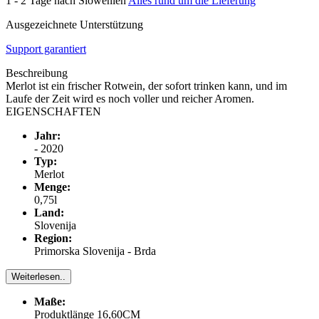
1 - 2 Tage nach Slowenien
Alles rund um die Lieferung
Ausgezeichnete Unterstützung
Support garantiert
Beschreibung
Merlot ist ein frischer Rotwein, der sofort trinken kann, und im
Laufe der Zeit wird es noch voller und reicher Aromen.
EIGENSCHAFTEN
Jahr:
- 2020
Typ:
Merlot
Menge:
0,75l
Land:
Slovenija
Region:
Primorska Slovenija - Brda
Weiterlesen..
Maße:
Produktlänge 16,60CM