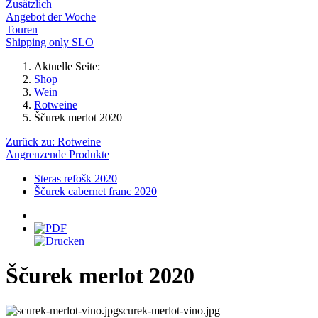
Zusätzlich
Angebot der Woche
Touren
Shipping only SLO
Aktuelle Seite:
Shop
Wein
Rotweine
Ščurek merlot 2020
Zurück zu: Rotweine
Angrenzende Produkte
Steras refošk 2020
Ščurek cabernet franc 2020
Ščurek merlot 2020
scurek-merlot-vino.jpg