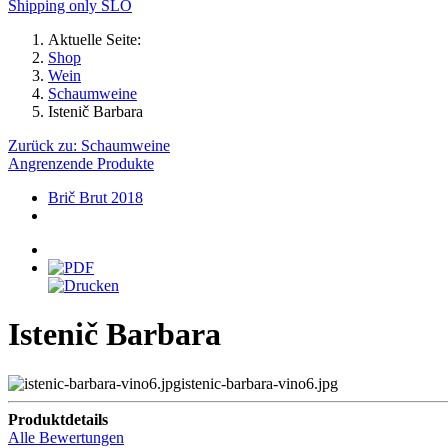
Shipping only SLO
Aktuelle Seite:
Shop
Wein
Schaumweine
Istenič Barbara
Zurück zu: Schaumweine
Angrenzende Produkte
Brič Brut 2018
Istenič Barbara
istenic-barbara-vino6.jpg
Produktdetails
Alle Bewertungen