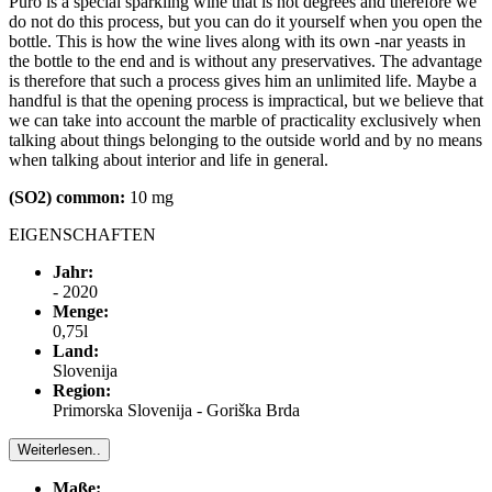
Puro is a special sparkling wine that is not degrees and therefore we
do not do this process, but you can do it yourself when you open the
bottle. This is how the wine lives along with its own -nar yeasts in
the bottle to the end and is without any preservatives. The advantage
is therefore that such a process gives him an unlimited life. Maybe a
handful is that the opening process is impractical, but we believe that
we can take into account the marble of practicality exclusively when
talking about things belonging to the outside world and by no means
when talking about interior and life in general.
(SO2) common:
10 mg
EIGENSCHAFTEN
Jahr:
- 2020
Menge:
0,75l
Land:
Slovenija
Region:
Primorska Slovenija - Goriška Brda
Weiterlesen..
Maße: