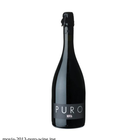
movia-2013-puro-wine.jpg