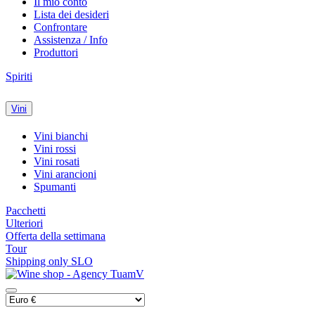
Il mio conto
Lista dei desideri
Confrontare
Assistenza / Info
Produttori
Spiriti
Vini
Vini bianchi
Vini rossi
Vini rosati
Vini arancioni
Spumanti
Pacchetti
Ulteriori
Offerta della settimana
Tour
Shipping only SLO