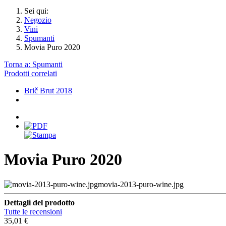
Sei qui:
Negozio
Vini
Spumanti
Movia Puro 2020
Torna a: Spumanti
Prodotti correlati
Brič Brut 2018
Movia Puro 2020
movia-2013-puro-wine.jpg
Dettagli del prodotto
Tutte le recensioni
35,01 €