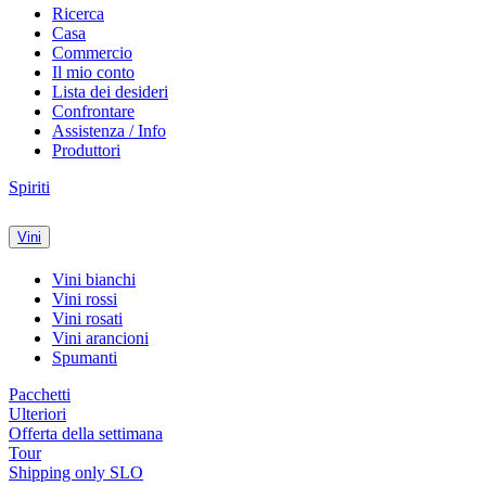
Ricerca
Casa
Commercio
Il mio conto
Lista dei desideri
Confrontare
Assistenza / Info
Produttori
Spiriti
Vini
Vini bianchi
Vini rossi
Vini rosati
Vini arancioni
Spumanti
Pacchetti
Ulteriori
Offerta della settimana
Tour
Shipping only SLO