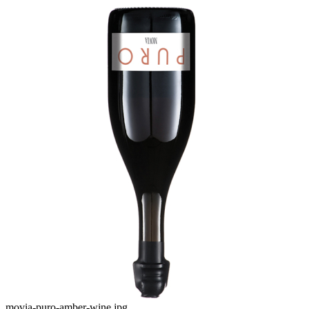
movia-puro-amber-wine.jpg