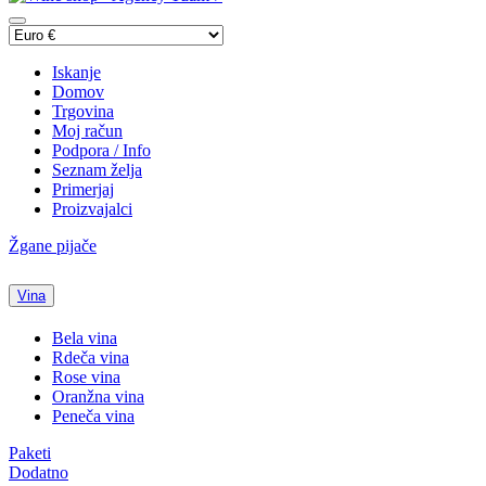
Iskanje
Domov
Trgovina
Moj račun
Podpora / Info
Seznam želja
Primerjaj
Proizvajalci
Žgane pijače
Vina
Bela vina
Rdeča vina
Rose vina
Oranžna vina
Peneča vina
Paketi
Dodatno