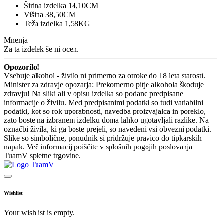
Širina izdelka 14,10CM
Višina 38,50CM
Teža izdelka 1,58KG
Mnenja
Za ta izdelek še ni ocen.
Opozorilo!
Vsebuje alkohol - živilo ni primerno za otroke do 18 leta starosti.
Minister za zdravje opozarja: Prekomerno pitje alkohola škoduje
zdravju! Na sliki ali v opisu izdelka so podane predpisane
informacije o živilu. Med predpisanimi podatki so tudi variabilni
podatki, kot so rok uporabnosti, navedba proizvajalca in poreklo,
zato boste na izbranem izdelku doma lahko ugotavljali razlike. Na
označbi živila, ki ga boste prejeli, so navedeni vsi obvezni podatki.
Slike so simbolične, ponudnik si pridržuje pravico do tipkarskih
napak. Več informacij poiščite v splošnih pogojih poslovanja
TuamV spletne trgovine.
Wishlist
Your wishlist is empty.