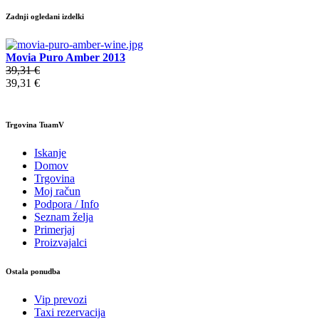
Zadnji ogledani izdelki
Movia Puro Amber 2013
39,31 €
39,31 €
Trgovina TuamV
Iskanje
Domov
Trgovina
Moj račun
Podpora / Info
Seznam želja
Primerjaj
Proizvajalci
Ostala ponudba
Vip prevozi
Taxi rezervacija