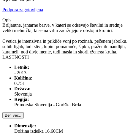
Podpora zagotovljena
Opis
Briljantne, jantarne barve, v kateri se odsevajo številni in srednje
veliki mehurčki, ki se na vrhu zadržujejo v obstojni kronici.
Cvetica je intenzivna in prikliče vonj po rozinah, pečenem jabolku,
suhih figah, tudi slivi, lupini pomaranče, šipku, praženih mandljih,
karameli, noti divje mente, tudi masla in skorji rženega kruha.
LASTNOSTI
Letnik:
- 2013
Količina:
0,75l
Država:
Slovenija
Regija:
Primorska Slovenija - Goriška Brda
Beri več..
Dimenzije:
Dolžina izdelka 16,60CM