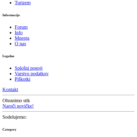
Turizem
Informacije
Forum
Info
Mnenja
O nas
Legalno
Splošni pogoji
Varstvo podatkov
Piškotki
Kontakt
Ohranimo stik
Naroči novičke!
Sodelujemo:
Category