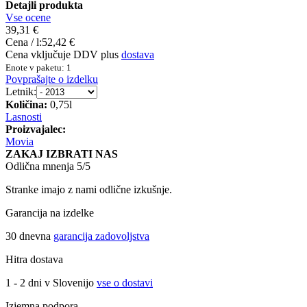
Detajli produkta
Vse ocene
39,31 €
Cena / l:
52,42 €
Cena vključuje DDV plus
dostava
Enote v paketu: 1
Povprašajte o izdelku
Letnik:
Količina:
0,75l
Lasnosti
Proizvajalec:
Movia
ZAKAJ IZBRATI NAS
Odlična mnenja 5/5
Stranke imajo z nami odlične izkušnje.
Garancija na izdelke
30 dnevna
garancija zadovoljstva
Hitra dostava
1 - 2 dni v Slovenijo
vse o dostavi
Izjemna podpora