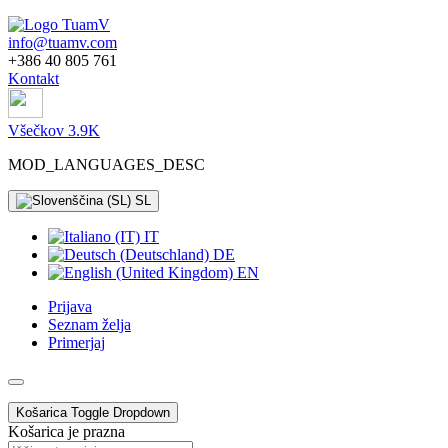
info@tuamv.com
+386 40 805 761
Kontakt
Všečkov 3.9K
MOD_LANGUAGES_DESC
SL
IT
DE
EN
Prijava
Seznam želja
Primerjaj
Košarica
Toggle Dropdown
Košarica je prazna