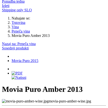
Ponudba tedna
Izleti
Shipping only SLO
Nahajate se:
Trgovina
Vina
Peneča vina
Movia Puro Amber 2013
Nazaj na: Peneča vina
Sosednji produkti
Movia Puro 2015
Movia Puro Amber 2013
movia-puro-amber-wine.jpg