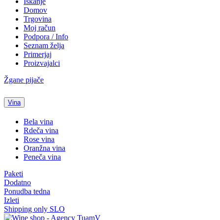
Iskanje
Domov
Trgovina
Moj račun
Podpora / Info
Seznam želja
Primerjaj
Proizvajalci
Žgane pijače
Vina
Bela vina
Rdeča vina
Rose vina
Oranžna vina
Peneča vina
Paketi
Dodatno
Ponudba tedna
Izleti
Shipping only SLO