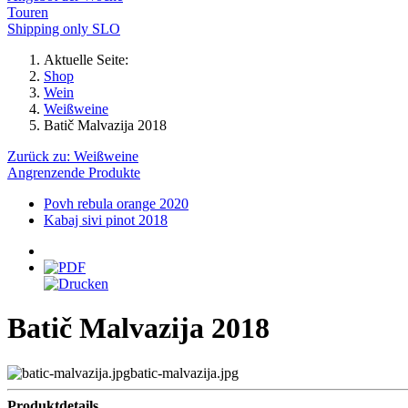
Touren
Shipping only SLO
Aktuelle Seite:
Shop
Wein
Weißweine
Batič Malvazija 2018
Zurück zu: Weißweine
Angrenzende Produkte
Povh rebula orange 2020
Kabaj sivi pinot 2018
Batič Malvazija 2018
batic-malvazija.jpg
Produktdetails