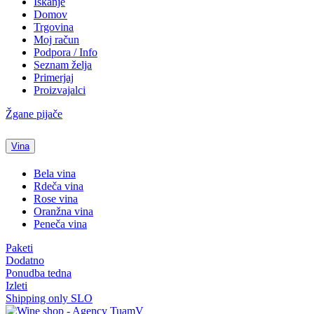
Iskanje
Domov
Trgovina
Moj račun
Podpora / Info
Seznam želja
Primerjaj
Proizvajalci
Žgane pijače
Vina
Bela vina
Rdeča vina
Rose vina
Oranžna vina
Peneča vina
Paketi
Dodatno
Ponudba tedna
Izleti
Shipping only SLO