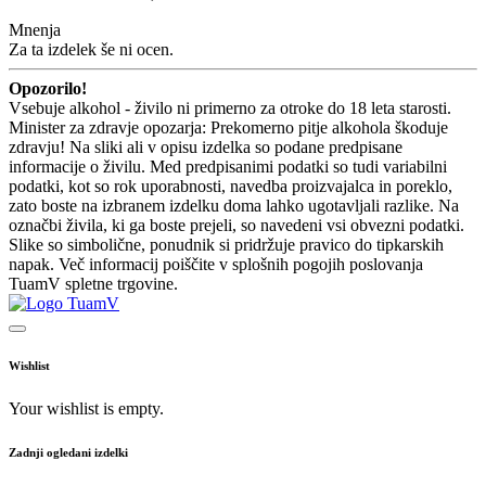
Mnenja
Za ta izdelek še ni ocen.
Opozorilo!
Vsebuje alkohol - živilo ni primerno za otroke do 18 leta starosti.
Minister za zdravje opozarja: Prekomerno pitje alkohola škoduje
zdravju! Na sliki ali v opisu izdelka so podane predpisane
informacije o živilu. Med predpisanimi podatki so tudi variabilni
podatki, kot so rok uporabnosti, navedba proizvajalca in poreklo,
zato boste na izbranem izdelku doma lahko ugotavljali razlike. Na
označbi živila, ki ga boste prejeli, so navedeni vsi obvezni podatki.
Slike so simbolične, ponudnik si pridržuje pravico do tipkarskih
napak. Več informacij poiščite v splošnih pogojih poslovanja
TuamV spletne trgovine.
Wishlist
Your wishlist is empty.
Zadnji ogledani izdelki