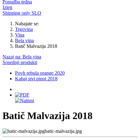
Ponudba tedna
Izleti
Shipping only SLO
Nahajate se:
Trgovina
Vina
Bela vina
Batič Malvazija 2018
Nazaj na: Bela vina
Sosednji produkti
Povh rebula orange 2020
Kabaj sivi pinot 2018
Batič Malvazija 2018
batic-malvazija.jpg