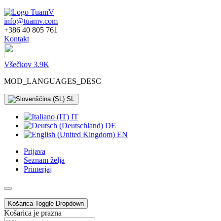
info@tuamv.com
+386 40 805 761
Kontakt
Všečkov 3.9K
MOD_LANGUAGES_DESC
SL
IT
DE
EN
Prijava
Seznam želja
Primerjaj
Košarica
Toggle Dropdown
Košarica je prazna