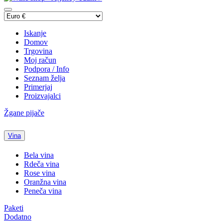
Iskanje
Domov
Trgovina
Moj račun
Podpora / Info
Seznam želja
Primerjaj
Proizvajalci
Žgane pijače
Vina
Bela vina
Rdeča vina
Rose vina
Oranžna vina
Peneča vina
Paketi
Dodatno