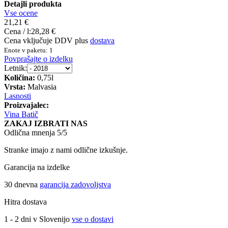
Detajli produkta
Vse ocene
21,21 €
Cena / l:
28,28 €
Cena vključuje DDV plus
dostava
Enote v paketu: 1
Povprašajte o izdelku
Letnik:
Količina:
0,75l
Vrsta:
Malvasia
Lasnosti
Proizvajalec:
Vina Batič
ZAKAJ IZBRATI NAS
Odlična mnenja 5/5
Stranke imajo z nami odlične izkušnje.
Garancija na izdelke
30 dnevna
garancija zadovoljstva
Hitra dostava
1 - 2 dni v Slovenijo
vse o dostavi