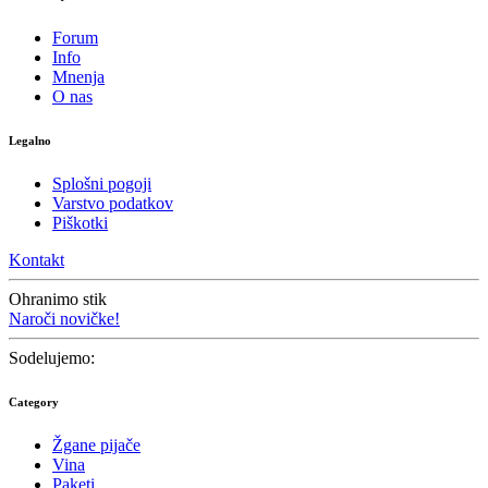
Forum
Info
Mnenja
O nas
Legalno
Splošni pogoji
Varstvo podatkov
Piškotki
Kontakt
Ohranimo stik
Naroči novičke!
Sodelujemo:
Category
Žgane pijače
Vina
Paketi