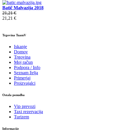
Batič Malvazija 2018
21,21 €
21,21 €
Trgovina TuamV
Iskanje
Domov
Trgovina
Moj račun
Podpora / Info
Seznam želja
Primerjaj
Proizvajalci
Ostala ponudba
Vip prevozi
Taxi rezervacija
Turizem
Informacije