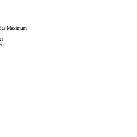
nn das Maximum
ei
wo