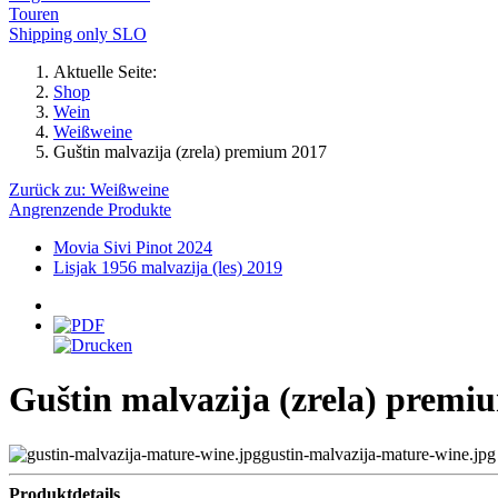
Touren
Shipping only SLO
Aktuelle Seite:
Shop
Wein
Weißweine
Guštin malvazija (zrela) premium 2017
Zurück zu: Weißweine
Angrenzende Produkte
Movia Sivi Pinot 2024
Lisjak 1956 malvazija (les) 2019
Guštin malvazija (zrela) premi
gustin-malvazija-mature-wine.jpg
Produktdetails