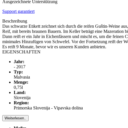
Ausgezeichnete Unterstützung
Support garantiert
Beschreibung
Das schwarze Etikett zeichnet sich durch die reifen Guštin-Weine a
Reif, mit bereits braunen Bauern. Im Keller beträgt eine Mazeration b
Dann reift er ein Jahr in Eichenfässern und mischt es, um die feinen C
minimales Hinzufügen von Schwefel. Vor der Fortsetzung reift der Wei
Es reift 9 Monate, bevor wir es unseren Kunden anbieten.
EIGENSCHAFTEN
Jahr:
- 2017
Typ:
Malvasia
Menge:
0,75l
Land:
Slovenija
Region:
Primorska Slovenija - Vipavska dolina
Weiterlesen..