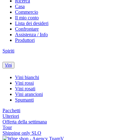
Ricerca
Casa
Commercio
Il mio conto
Lista dei desideri
Confrontare
Assistenza / Info
Produttori
Spiriti
Vini
Vini bianchi
Vini rossi
Vini rosati
Vini arancioni
Spumanti
Pacchetti
Ulteriori
Offerta della settimana
Tour
Shipping only SLO