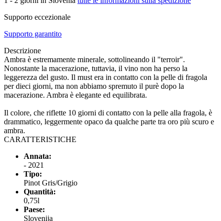
1 - 2 giorni in Slovenia
tutte le informazioni sulla spedizione
Supporto eccezionale
Supporto garantito
Descrizione
Ambra è estremamente minerale, sottolineando il "terroir".
Nonostante la macerazione, tuttavia, il vino non ha perso la
leggerezza del gusto. Il must era in contatto con la pelle di fragola
per dieci giorni, ma non abbiamo spremuto il purè dopo la
macerazione. Ambra è elegante ed equilibrata.
Il colore, che riflette 10 giorni di contatto con la pelle alla fragola, è
drammatico, leggermente opaco da qualche parte tra oro più scuro e
ambra.
CARATTERISTICHE
Annata:
- 2021
Tipo:
Pinot Gris/Grigio
Quantità:
0,75l
Paese:
Slovenija