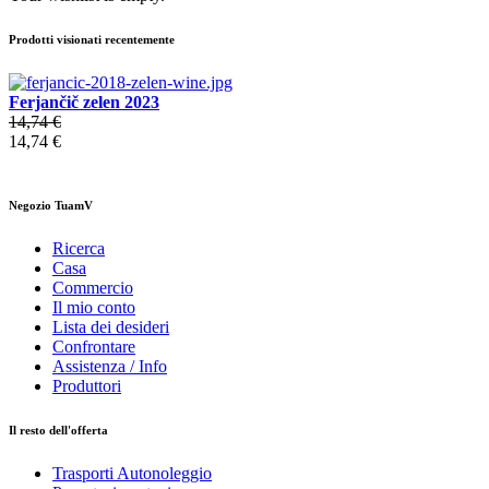
Prodotti visionati recentemente
Ferjančič zelen 2023
14,74 €
14,74 €
Negozio TuamV
Ricerca
Casa
Commercio
Il mio conto
Lista dei desideri
Confrontare
Assistenza / Info
Produttori
Il resto dell'offerta
Trasporti Autonoleggio