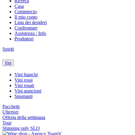
Ricerca
Casa
Commercio
Il mio conto
Lista dei desideri
Confrontare
Assistenza / Info
Produttori
Spiriti
Vini
Vini bianchi
Vini rossi
Vini rosati
Vini arancioni
Spumanti
Pacchetti
Ulteriori
Offerta della settimana
Tour
Shipping only SLO