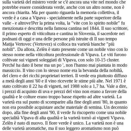
sulla varietà del mistero verde se c'è ancora una vite nel mondo che
potrebbe essere considerata verde, anche con un altro nome, non è
ancora chiarita. Ma per quanto riguarda la memoria collettiva, il
verde è a casa a Vipava - specialmente nella parte superiore della
valle - e altrove!Per la prima volta, la "vite con lo spirito nobile" fu
menzionata e descritta nella famosa cantina nel 1844. Il suo scrittore,
il primo esperto di viticoltura e cantina in Slovenia, il sacerdote nei
podnani di oggi e una delle persone più istruite di Il suo tempo
Matija Vertovec (Vertovez) si colloca tra varietà bianche "più
nobili". Da allora, Zelèn è stato presente come un nobile vino con lo
stesso nome nella viticoltura professionale di Vipava. Le viti furono
coltivate sui vigneti soleggiati di Vipava, con solo 10-15 cluster.
Perché ha dato il bene ma un po ', non l'hanno mai piantata in modo
massiccio. Il vino con lo stesso nome era la bevanda della nobiltà,
del clero e dei ricchi proprietari terrieri. Il verde era piuttosto diffuso
a metà degli anni '60 e il vino ricevette le stime più alte. Nel 1971 è
stato coltivato il 22 ha di vigneti, nel 1988 solo a 1,7 ha. Vale a dire,
i prezzi di acquisto di uva e prezzi del vino non erano a favore della
qualità e le colture erano troppo basse rispetto ad altre varietà. La
varietà era sul punto di scomparire alla fine degli anni '80, in quanto
non era possibile acquistare anche materiale di semina. Un decennio
dopo, alla fine degli anni '90, il verde fu riscoperto come una nobile
specialità Vipava di alta qualità e la varietà tornò ai vigneti Vipava.
Zelèn è nato di nuovo. Il fiore verde è unico. La varietà non è una
delle varietà aromatiche, ma il suo leggero aromatismo non può