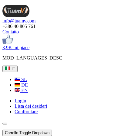
info@tuamv.com
+386 40 805 761
Contatto
3,9K mi piace
MOD_LANGUAGES_DESC
IT
SL
DE
EN
Login
Lista dei desideri
Confrontare
Carrello
Toggle Dropdown