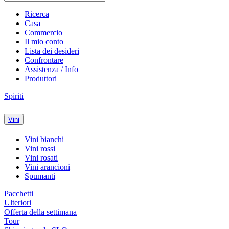
Ricerca
Casa
Commercio
Il mio conto
Lista dei desideri
Confrontare
Assistenza / Info
Produttori
Spiriti
Vini
Vini bianchi
Vini rossi
Vini rosati
Vini arancioni
Spumanti
Pacchetti
Ulteriori
Offerta della settimana
Tour