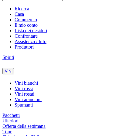
Ricerca
Casa
Commercio
Il mio conto
Lista dei desideri
Confrontare
Assistenza / Info
Produttori
Spiriti
Vini
Vini bianchi
Vini rossi
Vini rosati
Vini arancioni
Spumanti
Pacchetti
Ulteriori
Offerta della settimana
Tour