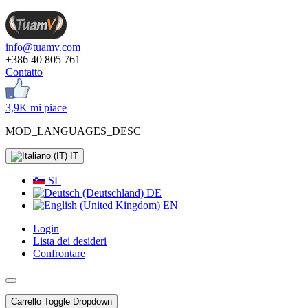
info@tuamv.com
+386 40 805 761
Contatto
3,9K mi piace
MOD_LANGUAGES_DESC
IT
SL
DE
EN
Login
Lista dei desideri
Confrontare
Carrello
Toggle Dropdown