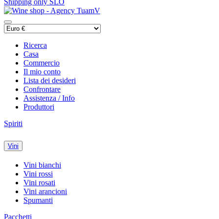
Shipping only SLO
Ricerca
Casa
Commercio
Il mio conto
Lista dei desideri
Confrontare
Assistenza / Info
Produttori
Spiriti
Vini
Vini bianchi
Vini rossi
Vini rosati
Vini arancioni
Spumanti
Pacchetti