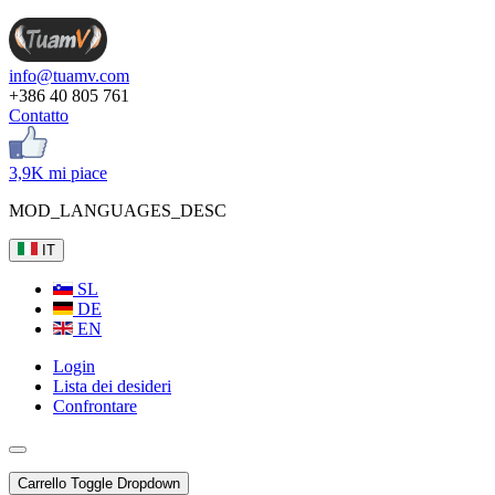
info@tuamv.com
+386 40 805 761
Contatto
3,9K mi piace
MOD_LANGUAGES_DESC
IT
SL
DE
EN
Login
Lista dei desideri
Confrontare
Carrello
Toggle Dropdown