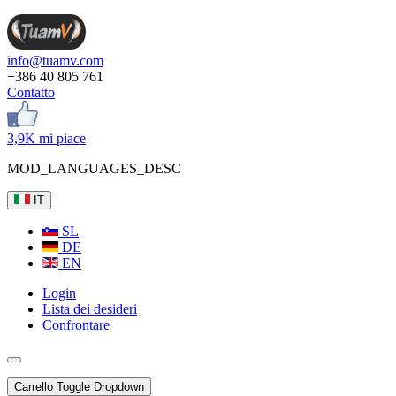
info@tuamv.com
+386 40 805 761
Contatto
3,9K mi piace
MOD_LANGUAGES_DESC
IT
SL
DE
EN
Login
Lista dei desideri
Confrontare
Carrello
Toggle Dropdown