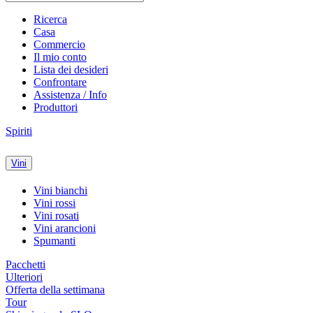
Ricerca
Casa
Commercio
Il mio conto
Lista dei desideri
Confrontare
Assistenza / Info
Produttori
Spiriti
Vini
Vini bianchi
Vini rossi
Vini rosati
Vini arancioni
Spumanti
Pacchetti
Ulteriori
Offerta della settimana
Tour