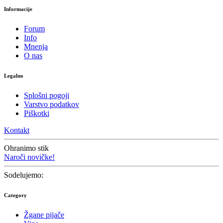
Informacije
Forum
Info
Mnenja
O nas
Legalno
Splošni pogoji
Varstvo podatkov
Piškotki
Kontakt
Ohranimo stik
Naroči novičke!
Sodelujemo:
Category
Žgane pijače