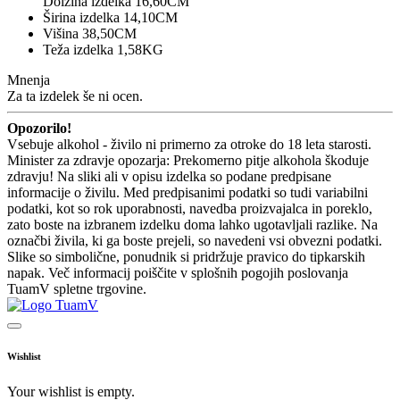
Dolžina izdelka 16,60CM
Širina izdelka 14,10CM
Višina 38,50CM
Teža izdelka 1,58KG
Mnenja
Za ta izdelek še ni ocen.
Opozorilo!
Vsebuje alkohol - živilo ni primerno za otroke do 18 leta starosti.
Minister za zdravje opozarja: Prekomerno pitje alkohola škoduje
zdravju! Na sliki ali v opisu izdelka so podane predpisane
informacije o živilu. Med predpisanimi podatki so tudi variabilni
podatki, kot so rok uporabnosti, navedba proizvajalca in poreklo,
zato boste na izbranem izdelku doma lahko ugotavljali razlike. Na
označbi živila, ki ga boste prejeli, so navedeni vsi obvezni podatki.
Slike so simbolične, ponudnik si pridržuje pravico do tipkarskih
napak. Več informacij poiščite v splošnih pogojih poslovanja
TuamV spletne trgovine.
Wishlist
Your wishlist is empty.