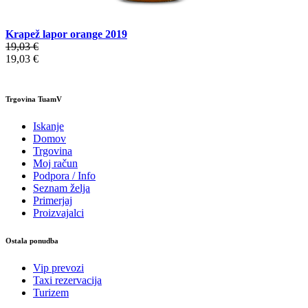
Krapež lapor orange 2019
19,03 €
19,03 €
Trgovina TuamV
Iskanje
Domov
Trgovina
Moj račun
Podpora / Info
Seznam želja
Primerjaj
Proizvajalci
Ostala ponudba
Vip prevozi
Taxi rezervacija
Turizem