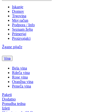
Iskanje
Domov
Trgovina
Moj račun
Podpora / Info
Seznam želja
Primerjaj
Proizvajalci
Žgane pijače
Vina
Bela vina
Rdeča vina
Rose vina
Oranžna vina
Peneča vina
Paketi
Dodatno
Ponudba tedna
Izleti