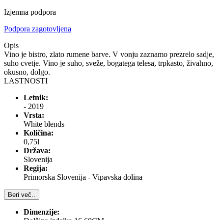
Izjemna podpora
Podpora zagotovljena
Opis
Vino je bistro, zlato rumene barve. V vonju zaznamo prezrelo sadje,
suho cvetje. Vino je suho, sveže, bogatega telesa, trpkasto, živahno,
okusno, dolgo.
LASTNOSTI
Letnik:
- 2019
Vrsta:
White blends
Količina:
0,75l
Država:
Slovenija
Regija:
Primorska Slovenija - Vipavska dolina
Beri več..
Dimenzije: