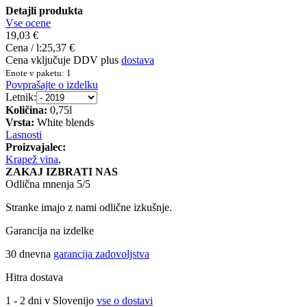
Detajli produkta
Vse ocene
19,03 €
Cena / l:
25,37 €
Cena vključuje DDV plus
dostava
Enote v paketu: 1
Povprašajte o izdelku
Letnik:
Količina:
0,75l
Vrsta:
White blends
Lasnosti
Proizvajalec:
Krapež vina
,
ZAKAJ IZBRATI NAS
Odlična mnenja 5/5
Stranke imajo z nami odlične izkušnje.
Garancija na izdelke
30 dnevna
garancija zadovoljstva
Hitra dostava
1 - 2 dni v Slovenijo
vse o dostavi