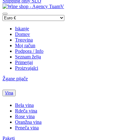
Shipping only SLO
Iskanje
Domov
Trgovina
Moj račun
Podpora / Info
Seznam želja
Primerjaj
Proizvajalci
Žgane pijače
Vina
Bela vina
Rdeča vina
Rose vina
Oranžna vina
Peneča vina
Paketi