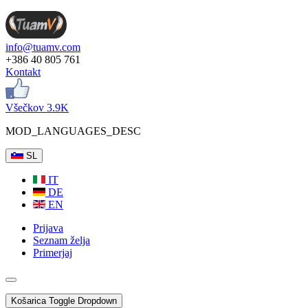
info@tuamv.com
+386 40 805 761
Kontakt
Všečkov 3.9K
MOD_LANGUAGES_DESC
SL
IT
DE
EN
Prijava
Seznam želja
Primerjaj
Košarica
Toggle Dropdown