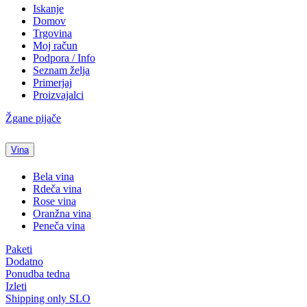
Iskanje
Domov
Trgovina
Moj račun
Podpora / Info
Seznam želja
Primerjaj
Proizvajalci
Žgane pijače
Vina
Bela vina
Rdeča vina
Rose vina
Oranžna vina
Peneča vina
Paketi
Dodatno
Ponudba tedna
Izleti
Shipping only SLO