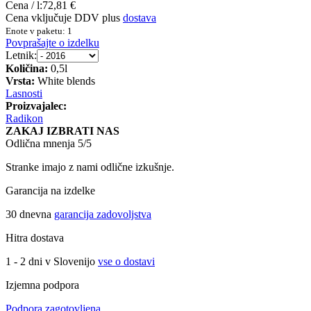
Cena / l:
72,81 €
Cena vključuje DDV plus
dostava
Enote v paketu: 1
Povprašajte o izdelku
Letnik:
Količina:
0,5l
Vrsta:
White blends
Lasnosti
Proizvajalec:
Radikon
ZAKAJ IZBRATI NAS
Odlična mnenja 5/5
Stranke imajo z nami odlične izkušnje.
Garancija na izdelke
30 dnevna
garancija zadovoljstva
Hitra dostava
1 - 2 dni v Slovenijo
vse o dostavi
Izjemna podpora
Podpora zagotovljena