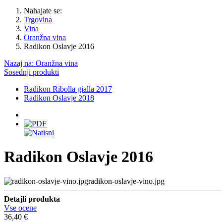
Nahajate se:
Trgovina
Vina
Oranžna vina
Radikon Oslavje 2016
Nazaj na: Oranžna vina
Sosednji produkti
Radikon Ribolla gialla 2017
Radikon Oslavje 2018
Radikon Oslavje 2016
radikon-oslavje-vino.jpg
Detajli produkta
Vse ocene
36,40 €