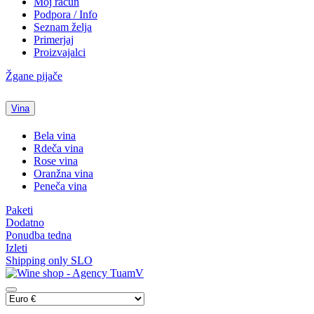
Moj račun
Podpora / Info
Seznam želja
Primerjaj
Proizvajalci
Žgane pijače
Vina
Bela vina
Rdeča vina
Rose vina
Oranžna vina
Peneča vina
Paketi
Dodatno
Ponudba tedna
Izleti
Shipping only SLO