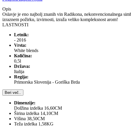
Opis
Oslavje je eno najbolj znanih vin Radikona, nekonvencionalnega simb
izraznem požirku, izvirnosti, izraža veliko kompleksnost arom!
LASTNOSTI
Letnik:
- 2016
Vrsta:
White blends
Količina:
0,5l
Država:
Italija
Regija:
Primorska Slovenija - Goriška Brda
Beri več..
Dimenzije:
Dolžina izdelka 16,60CM
Širina izdelka 14,10CM
Višina 38,50CM
Teža izdelka 1,58KG