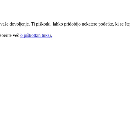
še dovoljenje. Ti piškotki, lahko pridobijo nekatere podatke, ki se štej
eberite več
o piškotkih tukaj.