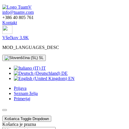
info@tuamv.com
+386 40 805 761
Kontakt
Všečkov 3.9K
MOD_LANGUAGES_DESC
SL
IT
DE
EN
Prijava
Seznam želja
Primerjaj
Košarica
Toggle Dropdown
Košarica je prazna