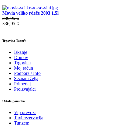
Movia veliko rdeče 2003 1,5l
336,95 €
336,95 €
Trgovina TuamV
Iskanje
Domov
Trgovina
Moj račun
Podpora / Info
Seznam želja
Primerjaj
Proizvajalci
Ostala ponudba
Vip prevozi
Taxi rezervacija
Turizem