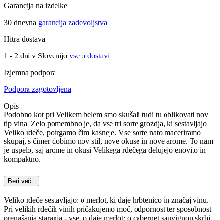
Garancija na izdelke
30 dnevna
garancija zadovoljstva
Hitra dostava
1 - 2 dni v Slovenijo
vse o dostavi
Izjemna podpora
Podpora zagotovljena
Opis
Podobno kot pri Velikem belem smo skušali tudi tu oblikovati nov
tip vina. Zelo pomembno je, da vse tri sorte grozdja, ki sestavljajo
Veliko rdeče, potrgamo čim kasneje. Vse sorte nato maceriramo
skupaj, s čimer dobimo nov stil, nove okuse in nove arome. To nam
je uspelo, saj arome in okusi Velikega rdečega delujejo enovito in
kompaktno.
Beri več..
Veliko rdeče sestavljajo: o merlot, ki daje hrbtenico in značaj vinu.
Pri velikih rdečih vinih pričakujemo moč, odpornost ter sposobnost
prenašanja staranja - vse to daje merlot; o cabernet sauvignon skrbi