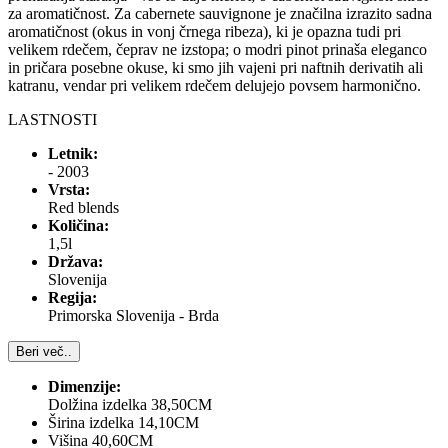
za aromatičnost. Za cabernete sauvignone je značilna izrazito sadna
aromatičnost (okus in vonj črnega ribeza), ki je opazna tudi pri
velikem rdečem, čeprav ne izstopa; o modri pinot prinaša eleganco
in pričara posebne okuse, ki smo jih vajeni pri naftnih derivatih ali
katranu, vendar pri velikem rdečem delujejo povsem harmonično.
LASTNOSTI
Letnik:
- 2003
Vrsta:
Red blends
Količina:
1,5l
Država:
Slovenija
Regija:
Primorska Slovenija - Brda
Beri več..
Dimenzije:
Dolžina izdelka 38,50CM
Širina izdelka 14,10CM
Višina 40,60CM