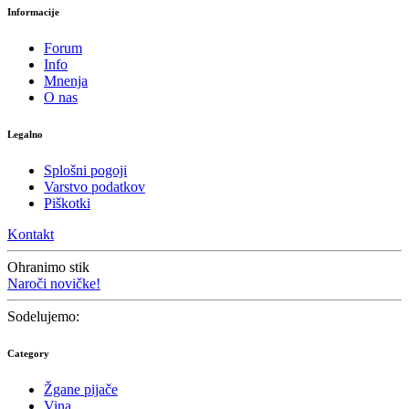
Informacije
Forum
Info
Mnenja
O nas
Legalno
Splošni pogoji
Varstvo podatkov
Piškotki
Kontakt
Ohranimo stik
Naroči novičke!
Sodelujemo:
Category
Žgane pijače
Vina