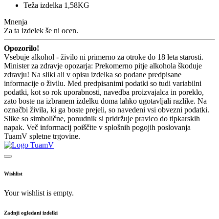
Teža izdelka 1,58KG
Mnenja
Za ta izdelek še ni ocen.
Opozorilo!
Vsebuje alkohol - živilo ni primerno za otroke do 18 leta starosti.
Minister za zdravje opozarja: Prekomerno pitje alkohola škoduje
zdravju! Na sliki ali v opisu izdelka so podane predpisane
informacije o živilu. Med predpisanimi podatki so tudi variabilni
podatki, kot so rok uporabnosti, navedba proizvajalca in poreklo,
zato boste na izbranem izdelku doma lahko ugotavljali razlike. Na
označbi živila, ki ga boste prejeli, so navedeni vsi obvezni podatki.
Slike so simbolične, ponudnik si pridržuje pravico do tipkarskih
napak. Več informacij poiščite v splošnih pogojih poslovanja
TuamV spletne trgovine.
Wishlist
Your wishlist is empty.
Zadnji ogledani izdelki