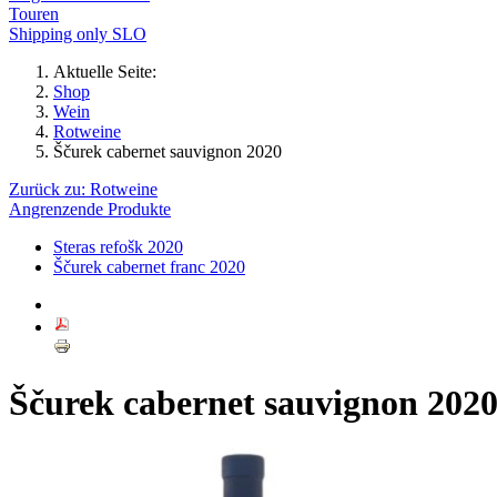
Touren
Shipping only SLO
Aktuelle Seite:
Shop
Wein
Rotweine
Ščurek cabernet sauvignon 2020
Zurück zu: Rotweine
Angrenzende Produkte
Steras refošk 2020
Ščurek cabernet franc 2020
Ščurek cabernet sauvignon 202