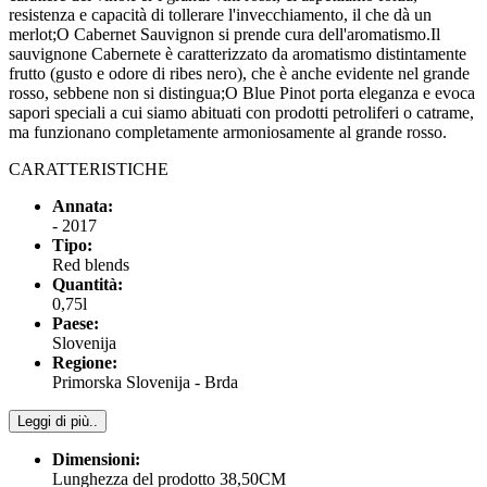
resistenza e capacità di tollerare l'invecchiamento, il che dà un
merlot;O Cabernet Sauvignon si prende cura dell'aromatismo.Il
sauvignone Cabernete è caratterizzato da aromatismo distintamente
frutto (gusto e odore di ribes nero), che è anche evidente nel grande
rosso, sebbene non si distingua;O Blue Pinot porta eleganza e evoca
sapori speciali a cui siamo abituati con prodotti petroliferi o catrame,
ma funzionano completamente armoniosamente al grande rosso.
CARATTERISTICHE
Annata:
- 2017
Tipo:
Red blends
Quantità:
0,75l
Paese:
Slovenija
Regione:
Primorska Slovenija - Brda
Leggi di più..
Dimensioni:
Lunghezza del prodotto 38,50CM