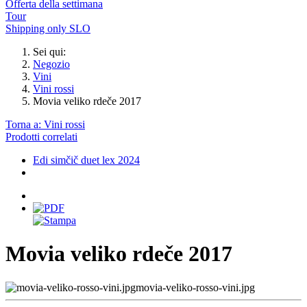
Offerta della settimana
Tour
Shipping only SLO
Sei qui:
Negozio
Vini
Vini rossi
Movia veliko rdeče 2017
Torna a: Vini rossi
Prodotti correlati
Edi simčič duet lex 2024
Movia veliko rdeče 2017
movia-veliko-rosso-vini.jpg