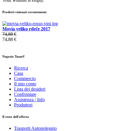
Your wishlist is empty.
Prodotti visionati recentemente
Movia veliko rdeče 2017
74,88 €
74,88 €
Negozio TuamV
Ricerca
Casa
Commercio
Il mio conto
Lista dei desideri
Confrontare
Assistenza / Info
Produttori
Il resto dell'offerta
Trasporti Autonoleggio