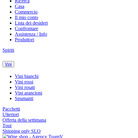
Ricerca
Casa
Commercio
Il mio conto
Lista dei desideri
Confrontare
Assistenza / Info
Produttori
Spiriti
Vini
Vini bianchi
Vini rossi
Vini rosati
Vini arancioni
Spumanti
Pacchetti
Ulteriori
Offerta della settimana
Tour
Shipping only SLO