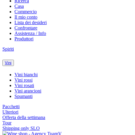
Ricerca
Casa
Commercio
Il mio conto
Lista dei desideri
Confrontare
Assistenza / Info
Produttori
Spiriti
Vini
Vini bianchi
Vini rossi
Vini rosati
Vini arancioni
Spumanti
Pacchetti
Ulteriori
Offerta della settimana
Tour
Shipping only SLO