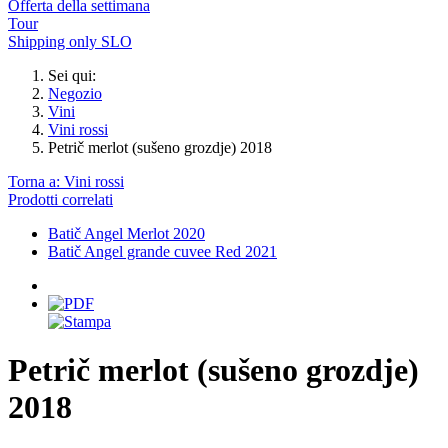
Offerta della settimana
Tour
Shipping only SLO
Sei qui:
Negozio
Vini
Vini rossi
Petrič merlot (sušeno grozdje) 2018
Torna a: Vini rossi
Prodotti correlati
Batič Angel Merlot 2020
Batič Angel grande cuvee Red 2021
Petrič merlot (sušeno grozdje)
2018