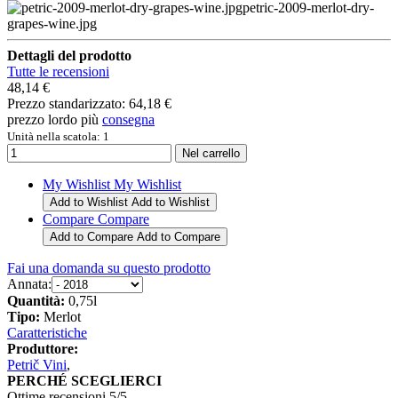
petric-2009-merlot-dry-
grapes-wine.jpg
Dettagli del prodotto
Tutte le recensioni
48,14 €
Prezzo standarizzato:
64,18 €
prezzo lordo più
consegna
Unità nella scatola: 1
My Wishlist
My Wishlist
Add to Wishlist
Add to Wishlist
Compare
Compare
Add to Compare
Add to Compare
Fai una domanda su questo prodotto
Annata:
Quantità:
0,75l
Tipo:
Merlot
Caratteristiche
Produttore:
Petrič Vini
,
PERCHÉ SCEGLIERCI
Ottime recensioni 5/5