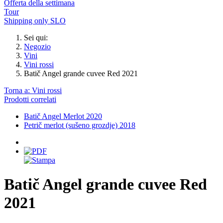
Offerta della settimana
Tour
Shipping only SLO
Sei qui:
Negozio
Vini
Vini rossi
Batič Angel grande cuvee Red 2021
Torna a: Vini rossi
Prodotti correlati
Batič Angel Merlot 2020
Petrič merlot (sušeno grozdje) 2018
Batič Angel grande cuvee Red
2021