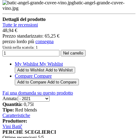
batic-angel-grande-cuvee-
vino.jpg
Dettagli del prodotto
Tutte le recensioni
48,94 €
Prezzo standarizzato:
65,25 €
prezzo lordo più
consegna
Unità nella scatola: 1
My Wishlist
My Wishlist
Add to Wishlist
Add to Wishlist
Compare
Compare
Add to Compare
Add to Compare
Fai una domanda su questo prodotto
Annata:
Quantità:
0,75l
Tipo:
Red blends
Caratteristiche
Produttore:
Vini Batič
PERCHÉ SCEGLIERCI
Ottime recensioni 5/5