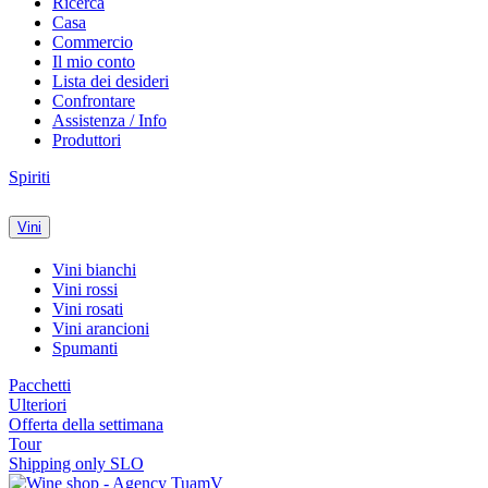
Ricerca
Casa
Commercio
Il mio conto
Lista dei desideri
Confrontare
Assistenza / Info
Produttori
Spiriti
Vini
Vini bianchi
Vini rossi
Vini rosati
Vini arancioni
Spumanti
Pacchetti
Ulteriori
Offerta della settimana
Tour
Shipping only SLO