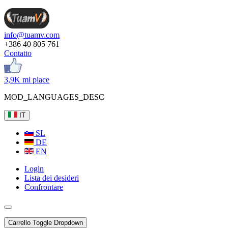
info@tuamv.com
+386 40 805 761
Contatto
3,9K mi piace
MOD_LANGUAGES_DESC
IT
SL
DE
EN
Login
Lista dei desideri
Confrontare
Carrello
Toggle Dropdown