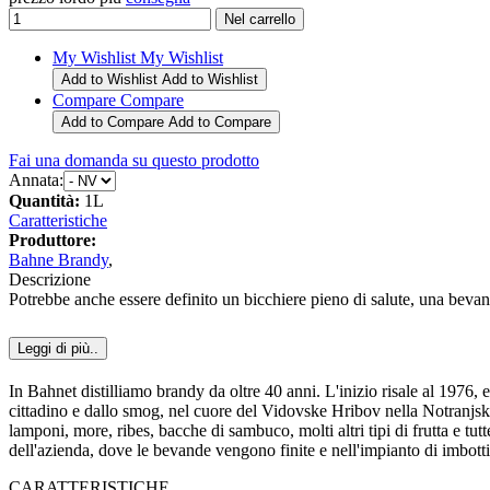
My Wishlist
My Wishlist
Add to Wishlist
Add to Wishlist
Compare
Compare
Add to Compare
Add to Compare
Fai una domanda su questo prodotto
Annata:
Quantità:
1L
Caratteristiche
Produttore:
Bahne Brandy
,
Descrizione
Potrebbe anche essere definito un bicchiere pieno di salute, una bevand
Leggi di più..
In Bahnet distilliamo brandy da oltre 40 anni. L'inizio risale al 1976,
cittadino e dallo smog, nel cuore del Vidovske Hribov nella Notranjsk
lamponi, more, ribes, bacche di sambuco, molti altri tipi di frutta e tut
dell'azienda, dove le bevande vengono finite e nell'impianto di imbottig
CARATTERISTICHE