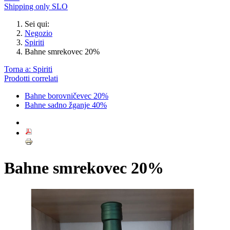
Shipping only SLO
Sei qui:
Negozio
Spiriti
Bahne smrekovec 20%
Torna a: Spiriti
Prodotti correlati
Bahne borovničevec 20%
Bahne sadno žganje 40%
Bahne smrekovec 20%