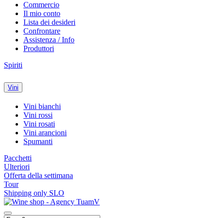
Commercio
Il mio conto
Lista dei desideri
Confrontare
Assistenza / Info
Produttori
Spiriti
Vini
Vini bianchi
Vini rossi
Vini rosati
Vini arancioni
Spumanti
Pacchetti
Ulteriori
Offerta della settimana
Tour
Shipping only SLO