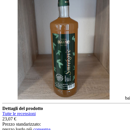
ba
Dettagli del prodotto
Tutte le recensioni
23,07 €
Prezzo standarizzato:
prezzo lordo più
consegna