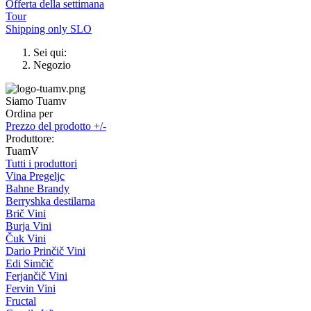
Offerta della settimana
Tour
Shipping only SLO
Sei qui:
Negozio
Siamo Tuamv
Ordina per
Prezzo del prodotto +/-
Produttore:
TuamV
Tutti i produttori
Vina Pregeljc
Bahne Brandy
Berryshka destilarna
Brič Vini
Burja Vini
Čuk Vini
Dario Prinčič Vini
Edi Simčič
Ferjančič Vini
Fervin Vini
Fructal