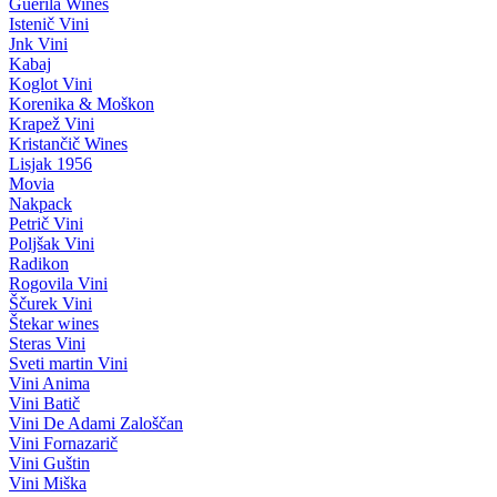
Guerila Wines
Istenič Vini
Jnk Vini
Kabaj
Koglot Vini
Korenika & Moškon
Krapež Vini
Kristančič Wines
Lisjak 1956
Movia
Nakpack
Petrič Vini
Poljšak Vini
Radikon
Rogovila Vini
Ščurek Vini
Štekar wines
Steras Vini
Sveti martin Vini
Vini Anima
Vini Batič
Vini De Adami Zaloščan
Vini Fornazarič
Vini Guštin
Vini Miška