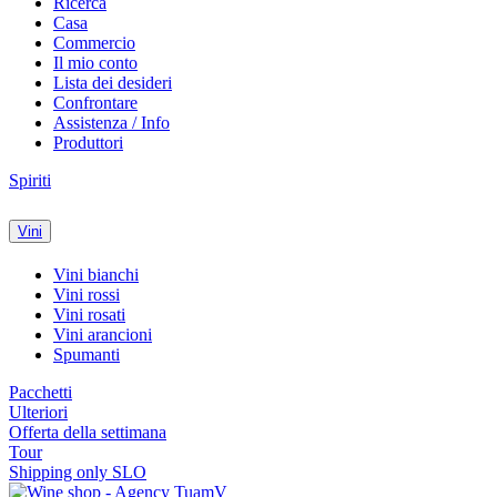
Ricerca
Casa
Commercio
Il mio conto
Lista dei desideri
Confrontare
Assistenza / Info
Produttori
Spiriti
Vini
Vini bianchi
Vini rossi
Vini rosati
Vini arancioni
Spumanti
Pacchetti
Ulteriori
Offerta della settimana
Tour
Shipping only SLO