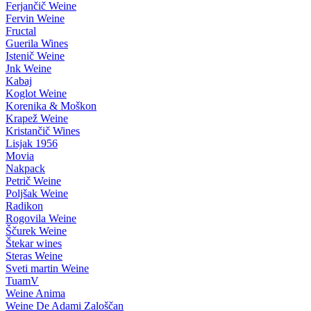
Ferjančič Weine
Fervin Weine
Fructal
Guerila Wines
Istenič Weine
Jnk Weine
Kabaj
Koglot Weine
Korenika & Moškon
Krapež Weine
Kristančič Wines
Lisjak 1956
Movia
Nakpack
Petrič Weine
Poljšak Weine
Radikon
Rogovila Weine
Ščurek Weine
Štekar wines
Steras Weine
Sveti martin Weine
TuamV
Weine Anima
Weine De Adami Zaloščan