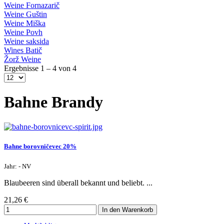
Weine Fornazarič
Weine Guštin
Weine Miška
Weine Povh
Weine saksida
Wines Batič
Žorž Weine
Ergebnisse 1 – 4 von 4
Bahne Brandy
Bahne borovničevec 20%
Jahr: - NV
Blaubeeren sind überall bekannt und beliebt. ...
21,26 €