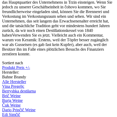
das Hauptquartier des Unternehmens in Trzin einsteigen. Wenn Sie
jedoch zu unserer Geschäftseinheit in čohovo kommen, wo Sie
freundlicherweise eingeladen sind, können Sie die Brennerei und
Verkostung im Verkostungsraum sehen und sehen. Wir sind ein
Unternehmen, das seit langem das Erwachsenenalter erreicht hat,
und die tatsächliche Tradition geht vor mindestens hundert Jahren
zurück, da wir noch einen Destillationskessel von 1840
habenVerwenden Sie es jetzt. Vielleicht auch ein Kommentar,
warum von Keramik: Erstens, weil der Töpfer besser zugänglich
war als Gusseisen (es gab fast kein Kupfer), aber auch, weil der
Besitzer ihn im Falle eines plötzlichen Besuchs des Finanziers
zerstören konnte.
Sortiert nach
Produkt Preis +/-
Hersteller:
Bahne Brandy
Alle Hersteller
Vina Pregeljc
Berryshka destilarna
Brič Weine
Burja Weine
Čuk Weine
Dario Prinčič Weine
Edi Simčič