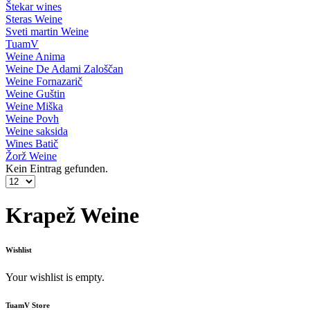
Štekar wines
Steras Weine
Sveti martin Weine
TuamV
Weine Anima
Weine De Adami Zaloščan
Weine Fornazarič
Weine Guštin
Weine Miška
Weine Povh
Weine saksida
Wines Batič
Žorž Weine
Kein Eintrag gefunden.
Krapež Weine
Wishlist
Your wishlist is empty.
TuamV Store