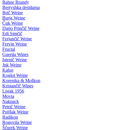
Bahne Brandy
Berryshka destilarna
Brič Weine
Burja Weine
Čuk Weine
Dario Prinčič Weine
Edi Simčič
Ferjančič Weine
Fervin Weine
Fructal
Guerila Wines
Istenič Weine
Jnk Weine
Kabaj
Koglot Weine
Korenika & Moškon
Kristančič Wines
Lisjak 1956
Movia
Nakpack
Petrič Weine
Poljšak Weine
Radikon
Rogovila Weine
Ščurek Weine