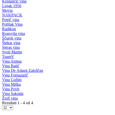
Kristančič vina
Lisjak 1956
Movia
NAKPACK
Petrič vina
Poljšak Vina
Radikon
Rogovila vina
Ščurek vina
Štekar vina
Steras vina
Sveti Martin
TuamV
Vina Anima
Vina Batič
Vina De Adami Zaloščan
Vina Fornazarič
Vina Guštin
Vina Miška
Vina Povh
Vina Saksida
Žorž vina
Rezultati 1 - 4 od 4