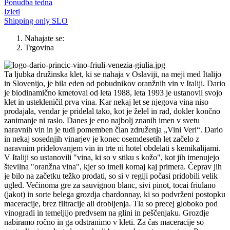
Ponudba tedna
Izleti
Shipping only SLO
Nahajate se:
Trgovina
Ta ljubka družinska klet, ki se nahaja v Oslaviji, na meji med Italijo
in Slovenijo, je bila eden od pobudnikov oranžnih vin v Italiji. Dario
je biodinamično kmetoval od leta 1988, leta 1993 je ustanovil svojo
klet in ustekleničil prva vina. Kar nekaj let se njegova vina niso
prodajala, vendar je pridelal tako, kot je želel in rad, dokler končno
zanimanje ni raslo. Danes je eno najbolj znanih imen v svetu
naravnih vin in je tudi pomemben član združenja „Vini Veri“. Dario
in nekaj sosednjih vinarjev je konec osemdesetih let začelo z
naravnim pridelovanjem vin in trte ni hotel obdelati s kemikalijami.
V Italiji so ustanovili "vina, ki so v stiku s kožo", kot jih imenujejo
številna "oranžna vina", kjer so imeli komaj kaj primera. Čeprav jih
je bilo na začetku težko prodati, so si v regiji počasi pridobili velik
ugled. Večinoma gre za sauvignon blanc, sivi pinot, tocai friulano
(jakot) in sorte belega grozdja chardonnay, ki so podvrženi postopku
maceracije, brez filtracije ali drobljenja. Tla so precej globoko pod
vinogradi in temeljijo predvsem na glini in peščenjaku. Grozdje
nabiramo ročno in ga odstranimo v kleti. Za čas maceracije so