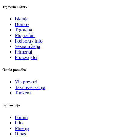
Trgovina TuamV
Iskanje
Domov
Trgovina
Moj račun
Podpora / Info
Seznam želja
Primerjaj
Proizvajalci
Ostala ponudba
Vip prevozi
Taxi rezervacija
Turizem
Informacije
Forum
Info
Mnenja
O nas