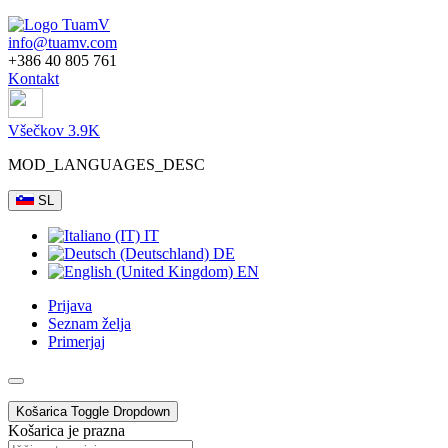
info@tuamv.com
+386 40 805 761
Kontakt
Všečkov 3.9K
MOD_LANGUAGES_DESC
SL
IT
DE
EN
Prijava
Seznam želja
Primerjaj
Košarica
Toggle Dropdown
Košarica je prazna