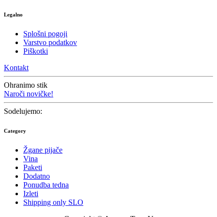
Legalno
Splošni pogoji
Varstvo podatkov
Piškotki
Kontakt
Ohranimo stik
Naroči novičke!
Sodelujemo:
Category
Žgane pijače
Vina
Paketi
Dodatno
Ponudba tedna
Izleti
Shipping only SLO