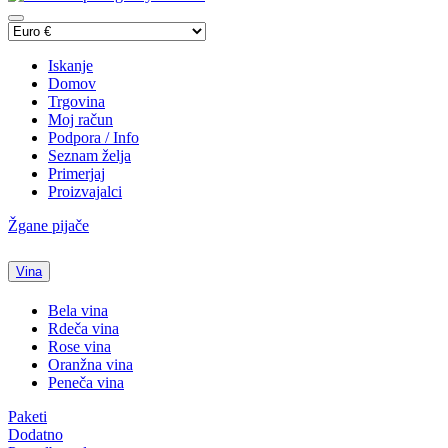
Iskanje
Domov
Trgovina
Moj račun
Podpora / Info
Seznam želja
Primerjaj
Proizvajalci
Žgane pijače
Vina
Bela vina
Rdeča vina
Rose vina
Oranžna vina
Peneča vina
Paketi
Dodatno