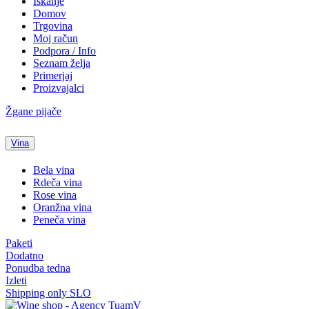
Iskanje
Domov
Trgovina
Moj račun
Podpora / Info
Seznam želja
Primerjaj
Proizvajalci
Žgane pijače
Vina
Bela vina
Rdeča vina
Rose vina
Oranžna vina
Peneča vina
Paketi
Dodatno
Ponudba tedna
Izleti
Shipping only SLO