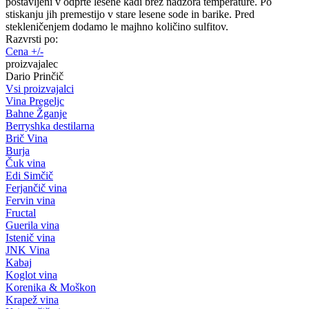
postavljeni v odprte lesene kadi brez nadzora temperature. Po
stiskanju jih premestijo v stare lesene sode in barike. Pred
stekleničenjem dodamo le majhno količino sulfitov.
Razvrsti po:
Cena +/-
proizvajalec
Dario Prinčič
Vsi proizvajalci
Vina Pregeljc
Bahne Žganje
Berryshka destilarna
Brič Vina
Burja
Čuk vina
Edi Simčič
Ferjančič vina
Fervin vina
Fructal
Guerila vina
Istenič vina
JNK Vina
Kabaj
Koglot vina
Korenika & Moškon
Krapež vina